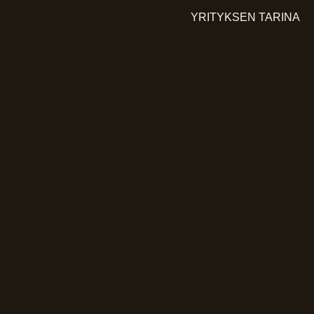
Siirry
YRITYKSEN TARINA
sisältöön