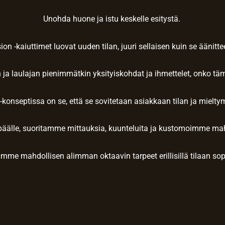
Unohda huone ja istu keskelle esitystä.
on -kaiuttimet luovat uuden tilan, juuri sellaisen kuin se äänitte
 ja laulajan pienimmätkin yksityiskohdat ja ihmettelet, onko tä
-konseptissa on se, että se sovitetaan asiakkaan tilan ja miel
 päälle, suoritamme mittauksia, kuunteluita ja kustomoimme ma
e mahdollisen alimman oktaavin tarpeet erillisillä tilaan sopiv