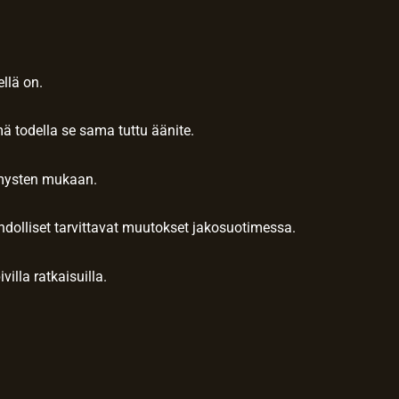
ellä on.
mä todella se sama tuttu äänite.
tymysten mukaan.
hdolliset tarvittavat muutokset jakosuotimessa.
illa ratkaisuilla.