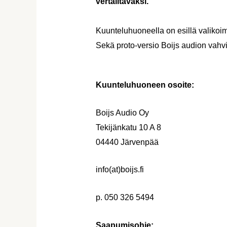
vertailtavaksi.
Kuunteluhuoneella on esillä valikoim
Sekä proto-versio Boijs audion vahvi
Kuunteluhuoneen osoite:
Boijs Audio Oy
Tekijänkatu 10 A 8
04440 Järvenpää
info(at)boijs.fi
p.
050 326 5494
Saapumisohje: