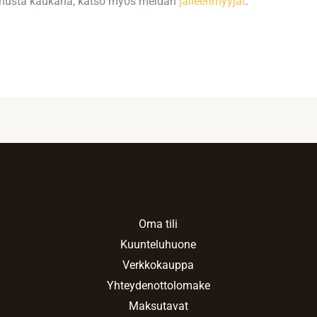
inusta kaukana, katso myös meidän
jälleenmyyjät
.
Oma tili
Kuunteluhuone
Verkkokauppa
Yhteydenottolomake
Maksutavat