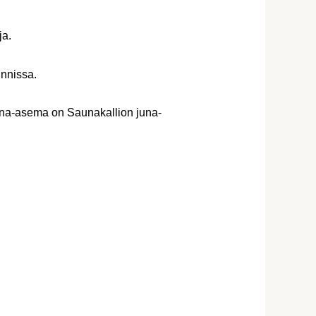
ja.
unnissa.
una-asema on Saunakallion juna-