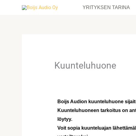
Siirry
YRITYKSEN TARINA
sisältöön
Kuunteluhuone
Boijs Audion kuunteluhuone sijai
Kuunteluhuoneen tarkoitus on anta
löytyy.
Voit sopia kuunteluajan lähettämäll