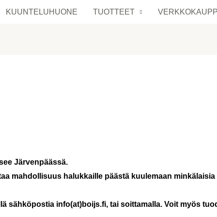
KUUNTELUHUONE
TUOTTEET
VERKKOKAUP
tsee Järvenpäässä.
a mahdollisuus halukkaille päästä kuulemaan minkälaisia au
ä sähköpostia info(at)boijs.fi, tai soittamalla. Voit myös tu