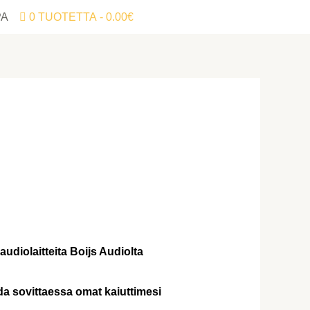
PA
0 TUOTETTA
0.00€
diolaitteita Boijs Audiolta
oda sovittaessa omat kaiuttimesi