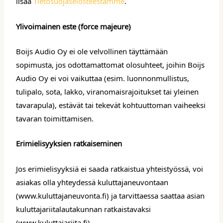
lisää
Tietosuojaselosteestamme
.
Ylivoimainen este (force majeure)
Boijs Audio Oy ei ole velvollinen täyttämään
sopimusta, jos odottamattomat olosuhteet, joihin Boijs
Audio Oy ei voi vaikuttaa (esim. luonnonmullistus,
tulipalo, sota, lakko, viranomaisrajoitukset tai yleinen
tavarapula), estävät tai tekevät kohtuuttoman vaiheeksi
tavaran toimittamisen.
Erimielisyyksien ratkaiseminen
Jos erimielisyyksiä ei saada ratkaistua yhteistyössä, voi
asiakas olla yhteydessä kuluttajaneuvontaan
(www.kuluttajaneuvonta.fi) ja tarvittaessa saattaa asian
kuluttajariitalautakunnan ratkaistavaksi
(www.kuluttajariita.fi).