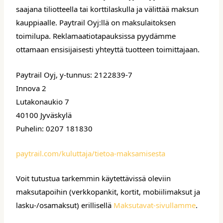
saajana tiliotteella tai korttilaskulla ja välittää maksun
kauppiaalle. Paytrail Oyj:llä on maksulaitoksen
toimilupa. Reklamaatiotapauksissa pyydämme
ottamaan ensisijaisesti yhteyttä tuotteen toimittajaan.
Paytrail Oyj, y-tunnus: 2122839-7
Innova 2
Lutakonaukio 7
40100 Jyväskylä
Puhelin: 0207 181830
paytrail.com/kuluttaja/tietoa-maksamisesta
Voit tutustua tarkemmin käytettävissä oleviin
maksutapoihin (verkkopankit, kortit, mobiilimaksut ja
lasku-/osamaksut) erillisellä
Maksutavat-sivullamme
.